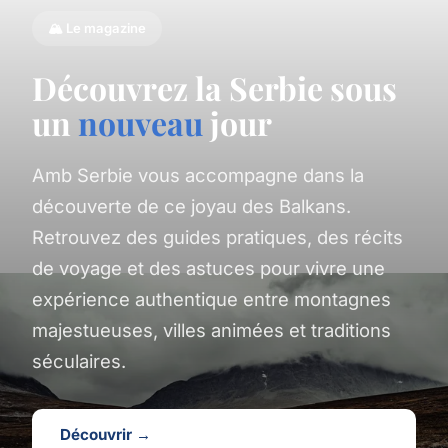
🏔️ Le magazine
Découvrez la Serbie sous
un
nouveau
jour
Amb Serbie vous accompagne dans la
découverte de ce joyau des Balkans.
Retrouvez des guides pratiques, des récits
de voyage et des astuces pour vivre une
expérience authentique entre montagnes
majestueuses, villes animées et traditions
séculaires.
Découvrir →