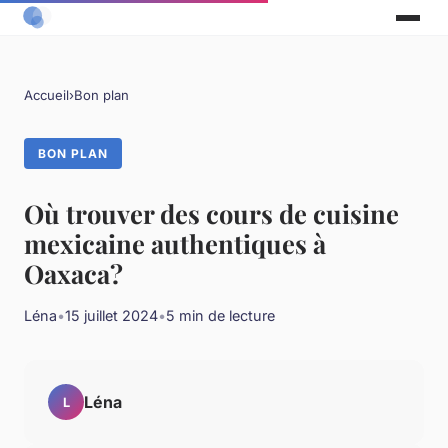
Accueil
›
Bon plan
BON PLAN
Où trouver des cours de cuisine
mexicaine authentiques à
Oaxaca?
Léna
•
15 juillet 2024
•
5 min de lecture
Léna
L