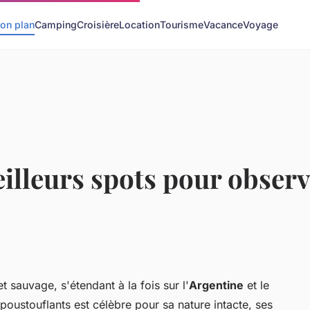
on plan
Camping
Croisière
Location
Tourisme
Vacance
Voyage
eilleurs spots pour observ
et sauvage, s'étendant à la fois sur l'
Argentine
et le
oustouflants est célèbre pour sa nature intacte, ses