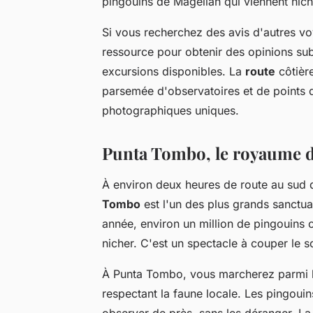
pingouins de Magellan qui viennent nic
Si vous recherchez des avis d'autres v
ressource pour obtenir des opinions subj
excursions disponibles. La
route
côtière
parsemée d'observatoires et de points d
photographiques uniques.
Punta Tombo, le royaume 
À environ deux heures de route au sud 
Tombo
est l'un des plus grands sanct
année, environ un million de pingouins 
nicher. C'est un spectacle à couper le 
À Punta Tombo, vous marcherez parmi les
respectant la faune locale. Les pingouin
observer de près, sans les déranger. L