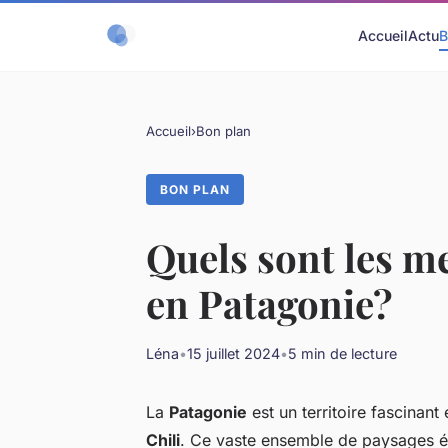
Accueil
Actu
B
Accueil
›
Bon plan
BON PLAN
Quels sont les m
en Patagonie?
Léna
•
15 juillet 2024
•
5 min de lecture
La
Patagonie
est un territoire fascinant 
Chili
. Ce vaste ensemble de paysages ép