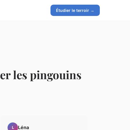
Étudier le terroir →
er les pingouins
Léna
L