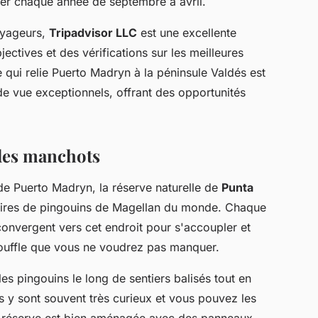
her chaque année de septembre à avril.
oyageurs,
Tripadvisor LLC
est une excellente
ectives et des vérifications sur les meilleures
 qui relie Puerto Madryn à la péninsule Valdés est
e vue exceptionnels, offrant des opportunités
des manchots
de Puerto Madryn, la réserve naturelle de
Punta
uaires de pingouins de Magellan du monde. Chaque
convergent vers cet endroit pour s'accoupler et
souffle que vous ne voudrez pas manquer.
 pingouins le long de sentiers balisés tout en
s y sont souvent très curieux et vous pouvez les
a réserve est bien aménagée avec des panneaux